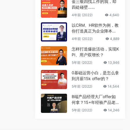
金三银四找工作的我，却
四处碰壁……
4年前 (2022)
4,640
以CRM、HR软件为例，教
你打造真正为企业降本增
效的B端产品
4年前 (2022)
4,889
怎样打造爆款活动，实现K
PI、用户双增长？
5年前 (2022)
13,946
0基础运营小白，是怎么拿
到月薪15k offer的？
5年前 (2022)
14,544
B端产品经理大厂offer如
何拿？15+年经验产品老
司机告诉你答案
5年前 (2022)
14,246