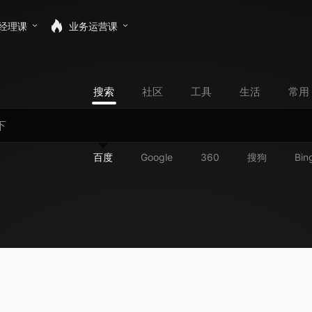
经理课
业务运营课
搜索
社区
工具
生活
常用
百度
Google
360
搜狗
Bin