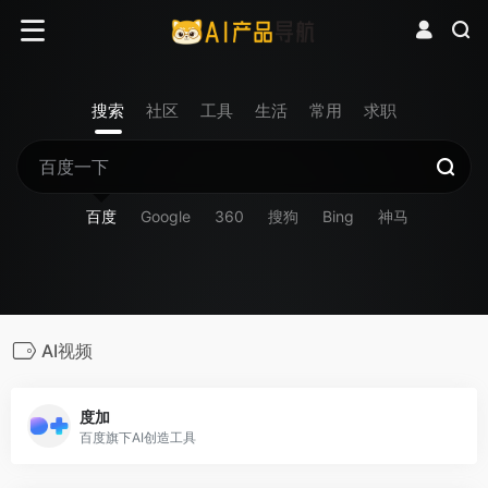
搜索
社区
工具
生活
常用
求职
百度
Google
360
搜狗
Bing
神马
AI视频
度加
百度旗下AI创造工具