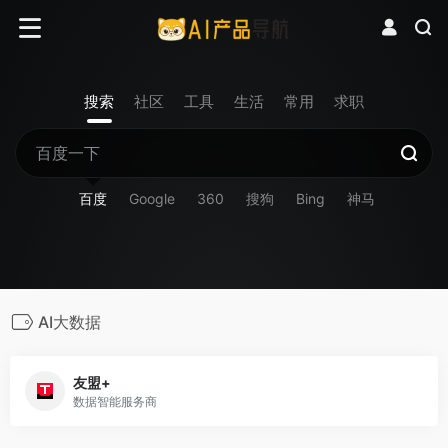
搜索
社区
工具
生活
常用
求职
百度
Google
360
搜狗
Bing
神马
AI大数据
友盟+
数据智能服务商