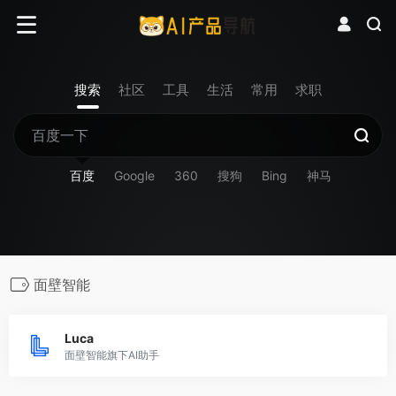
搜索
社区
工具
生活
常用
求职
百度
Google
360
搜狗
Bing
神马
面壁智能
Luca
面壁智能旗下AI助手