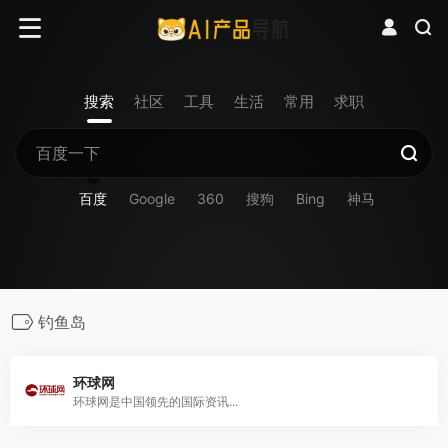
搜索
社区
工具
生活
常用
求职
百度
Google
360
搜狗
Bing
神马
钓鱼岛
环球网
环球网是中国领先的国际资讯...