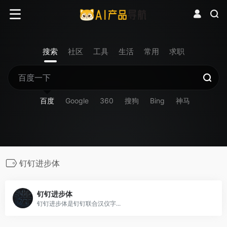
搜索
社区
工具
生活
常用
求职
百度
Google
360
搜狗
Bing
神马
钉钉进步体
钉钉进步体
钉钉进步体是钉钉联合汉仪字...