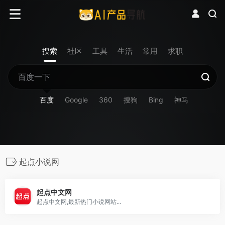
搜索
社区
工具
生活
常用
求职
百度
Google
360
搜狗
Bing
神马
起点小说网
起点中文网
起点中文网,最新热门小说网站...