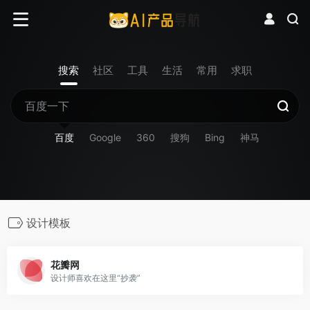
搜索
社区
工具
生活
常用
求职
百度
Google
360
搜狗
Bing
神马
设计模板
花瓣网
设计师喜欢在这里“抄袭”