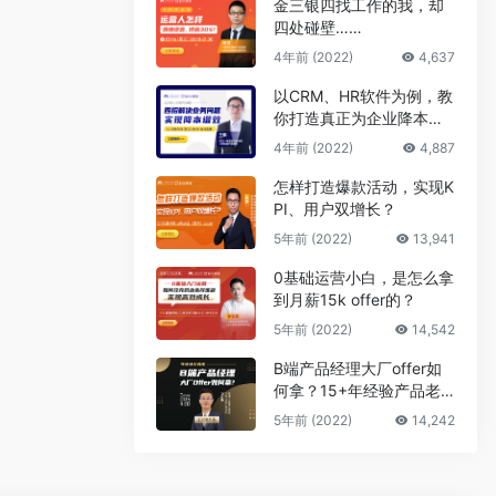
金三银四找工作的我，却
四处碰壁……
4年前 (2022)
4,637
以CRM、HR软件为例，教
你打造真正为企业降本增
效的B端产品
4年前 (2022)
4,887
怎样打造爆款活动，实现K
PI、用户双增长？
5年前 (2022)
13,941
0基础运营小白，是怎么拿
到月薪15k offer的？
5年前 (2022)
14,542
B端产品经理大厂offer如
何拿？15+年经验产品老
司机告诉你答案
5年前 (2022)
14,242