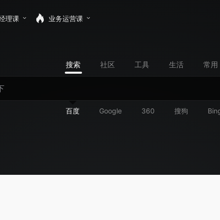
经理课
业务运营课
搜索
社区
工具
生活
常用
百度
Google
360
搜狗
Bin