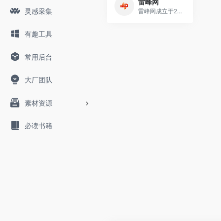
雷峰网
灵感采集
雷峰网成立于2011年，秉承“关注智能与未来”的宗旨，持续对全球前沿技术趋势与产品动态进行深入调研与解读，是国内具有代表性的实力型科技新媒体与信息服务平台.
有趣工具
常用后台
大厂团队
素材资源
必读书籍