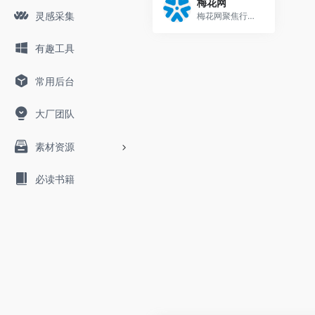
梅花网
灵感采集
梅花网聚焦行业营销案例，致力于成为国内收录数量和信息价值俱佳的营销作品宝库。作品涵盖平面海报、视频制作、创意设计、公关活动等，为行业上下游打造一个合作共赢的互动交流和在线对接平台。
有趣工具
常用后台
大厂团队
素材资源
必读书籍