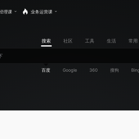
经理课
业务运营课
搜索
社区
工具
生活
常用
百度
Google
360
搜狗
Bin