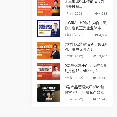
金三银四找工作的我，却
四处碰壁……
4年前 (2022)
4,638
以CRM、HR软件为例，教
你打造真正为企业降本增
效的B端产品
4年前 (2022)
4,887
怎样打造爆款活动，实现K
PI、用户双增长？
5年前 (2022)
13,941
0基础运营小白，是怎么拿
到月薪15k offer的？
5年前 (2022)
14,543
B端产品经理大厂offer如
何拿？15+年经验产品老
司机告诉你答案
5年前 (2022)
14,243