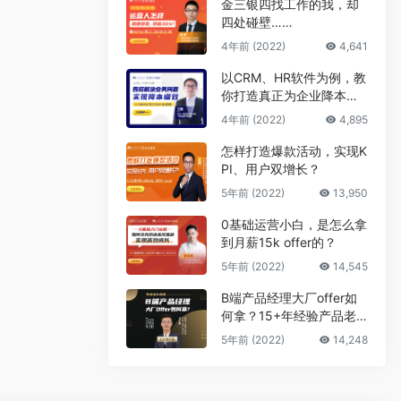
金三银四找工作的我，却
四处碰壁……
4年前 (2022)
4,641
以CRM、HR软件为例，教
你打造真正为企业降本增
效的B端产品
4年前 (2022)
4,895
怎样打造爆款活动，实现K
PI、用户双增长？
5年前 (2022)
13,950
0基础运营小白，是怎么拿
到月薪15k offer的？
5年前 (2022)
14,545
B端产品经理大厂offer如
何拿？15+年经验产品老
司机告诉你答案
5年前 (2022)
14,248