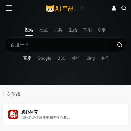
搜索
社区
工具
生活
常用
求职
百度
Google
360
搜狗
Bing
神马
英超
虎扑体育
虎扑是以体育赛事和男性兴趣...