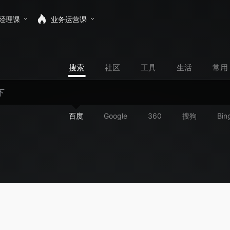
经理课
业务运营课
搜索
社区
工具
生活
常用
百度
Google
360
搜狗
Bin