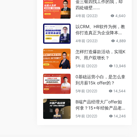
金三银四找工作的我，却
四处碰壁……
4年前 (2022)
4,640
以CRM、HR软件为例，教
你打造真正为企业降本增
效的B端产品
4年前 (2022)
4,889
怎样打造爆款活动，实现K
PI、用户双增长？
5年前 (2022)
13,946
0基础运营小白，是怎么拿
到月薪15k offer的？
5年前 (2022)
14,544
B端产品经理大厂offer如
何拿？15+年经验产品老
司机告诉你答案
5年前 (2022)
14,246