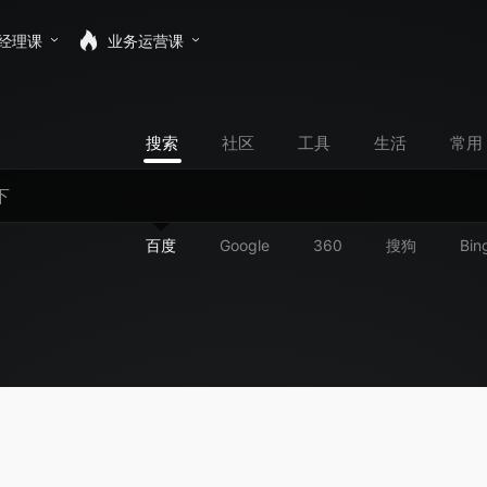
经理课
业务运营课
搜索
社区
工具
生活
常用
百度
Google
360
搜狗
Bin