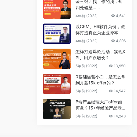
金三银四找工作的我，却
四处碰壁……
4年前 (2022)
4,641
以CRM、HR软件为例，教
你打造真正为企业降本增
效的B端产品
4年前 (2022)
4,896
怎样打造爆款活动，实现K
PI、用户双增长？
5年前 (2022)
13,950
0基础运营小白，是怎么拿
到月薪15k offer的？
5年前 (2022)
14,547
B端产品经理大厂offer如
何拿？15+年经验产品老
司机告诉你答案
5年前 (2022)
14,248