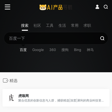
搜索
社区
工具
生活
常用
求职
百度
Google
360
搜狗
Bing
神马
精选
虎嗅网
聚合优质的创新信息与人群，捕获精选|深度|犀利的商业科技资讯。在虎嗅，不错过互联网的每个重要时刻。