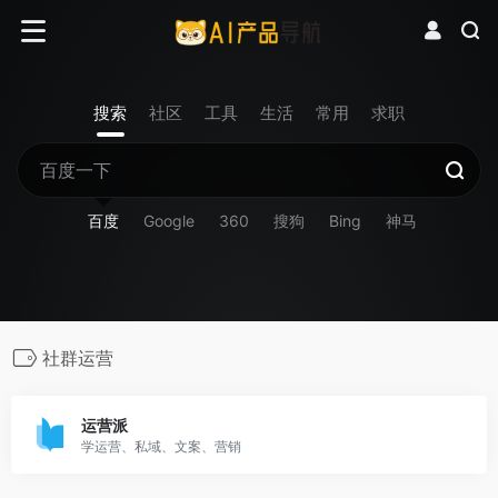
搜索
社区
工具
生活
常用
求职
百度
Google
360
搜狗
Bing
神马
社群运营
运营派
学运营、私域、文案、营销