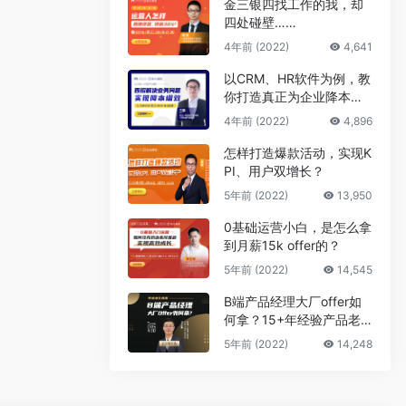
金三银四找工作的我，却
四处碰壁……
4年前 (2022)
4,641
以CRM、HR软件为例，教
你打造真正为企业降本增
效的B端产品
4年前 (2022)
4,896
怎样打造爆款活动，实现K
PI、用户双增长？
5年前 (2022)
13,950
0基础运营小白，是怎么拿
到月薪15k offer的？
5年前 (2022)
14,545
B端产品经理大厂offer如
何拿？15+年经验产品老
司机告诉你答案
5年前 (2022)
14,248