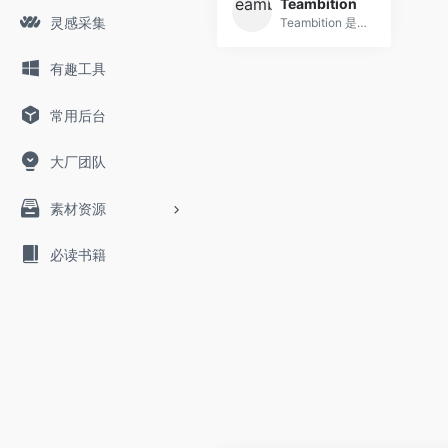
Teambition
灵感采集
Teambition 是阿里巴巴旗下团队协作工具，以项目和任务的可视化管理来支撑企业团队协作，适合产品、研发、设计、市场、运营、销售、HR 等各类团队，让企业协同化繁为简，轻松愉悦。
有趣工具
常用后台
大厂团队
素材资源
必读书籍