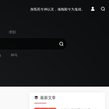
身既死兮神以灵，魂魄毅兮为鬼雄。
求职
g
神马
最新文章