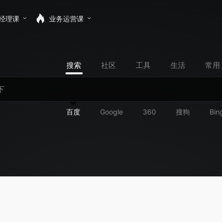
经理课
业务运营课
搜索
社区
工具
生活
常用
百度
Google
360
搜狗
Bin