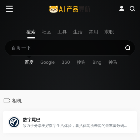
搜索
社区
工具
生活
常用
求职
百度
Google
360
搜狗
Bing
神马
相机
数字尾巴
致力于分享美好数字生活体验，囊括你闻所未闻的最丰富数码资讯，触所未触最抢鲜产品评测，随时随地感受尾巴们各式数字生活精彩图文、摄影感悟、旅行游记、爱物分享。旗下产品：精品电商平台「尾巴良品」 ；移动客户端「数字尾巴」 ，覆盖 iOS、Android 两大主流平台。