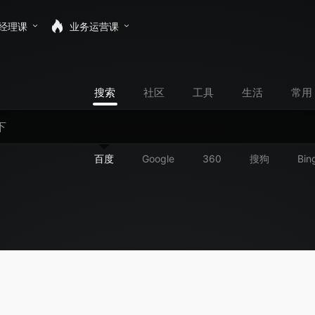
经理课
业务运营课
搜索
社区
工具
生活
常用
百度
Google
360
搜狗
Bin