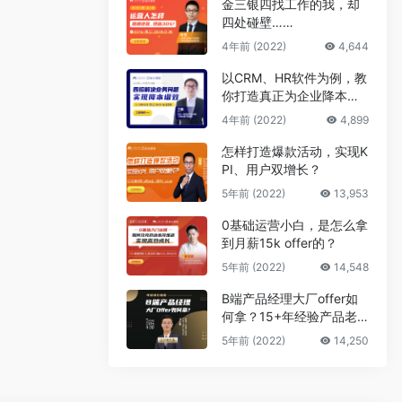
金三银四找工作的我，却
四处碰壁……
4年前 (2022)
4,644
以CRM、HR软件为例，教
你打造真正为企业降本增
效的B端产品
4年前 (2022)
4,899
怎样打造爆款活动，实现K
PI、用户双增长？
5年前 (2022)
13,953
0基础运营小白，是怎么拿
到月薪15k offer的？
5年前 (2022)
14,548
B端产品经理大厂offer如
何拿？15+年经验产品老
司机告诉你答案
5年前 (2022)
14,250