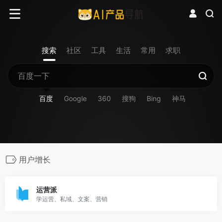
搜索
社区
工具
生活
常用
求职
百度
Google
360
搜狗
Bing
神马
用户增长
运营派
学运营、私域、文案、营销