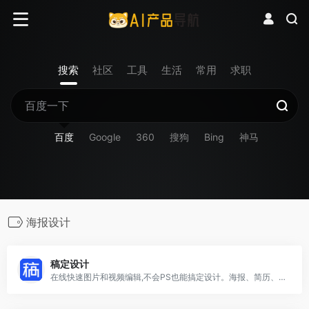
搜索
社区
工具
生活
常用
求职
百度
Google
360
搜狗
Bing
神马
海报设计
稿定设计
在线快速图片和视频编辑,不会PS也能搞定设计。海报、简历、PPT、公众号配图、电商等海量模板快速出图。三秒抠图实用便捷,抖音快手热门视频轻松搞定。海量正版授权资源,商用无忧。