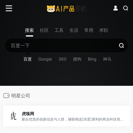
搜索
社区
工具
生活
常用
求职
百度
Google
360
搜狗
Bing
神马
明星公司
虎嗅网
聚合优质的创新信息与人群，捕获精选|深度|犀利的商业科技资讯。在虎嗅，不错过互联网的每个重要时刻。