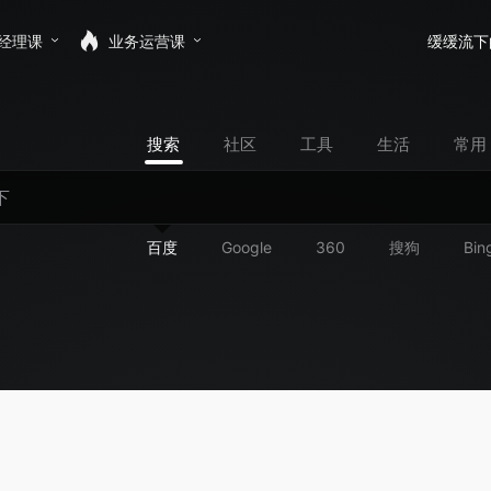
经理课
业务运营课
缓缓流下
搜索
社区
工具
生活
常用
百度
Google
360
搜狗
Bin