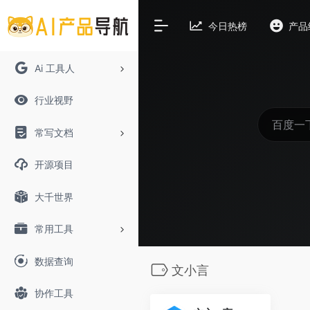
今日热榜
产品
Ai 工具人
行业视野
常写文档
开源项目
大千世界
常用工具
数据查询
文小言
协作工具