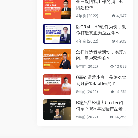
金三银四找工作的我，却
四处碰壁……
4年前 (2022)
4,647
以CRM、HR软件为例，教
你打造真正为企业降本增
效的B端产品
4年前 (2022)
4,903
怎样打造爆款活动，实现K
PI、用户双增长？
5年前 (2022)
13,955
0基础运营小白，是怎么拿
到月薪15k offer的？
5年前 (2022)
14,551
B端产品经理大厂offer如
何拿？15+年经验产品老
司机告诉你答案
5年前 (2022)
14,253