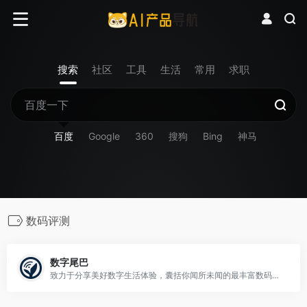
搜索
社区
工具
生活
常用
求职
百度
Google
360
搜狗
Bing
神马
数码评测
数字尾巴
致力于分享美好数字生活体验，囊括你闻所未闻的最丰富数码资讯，触所未触最抢鲜产品评测，随时随地感受尾巴们各式数字生活精彩图文、摄影感悟、旅行游记、爱物分享。旗下产品：精品电商平台「尾巴良品」 ；移动客户端「数字尾巴」 ，覆盖 iOS、Android 两大主流平台。