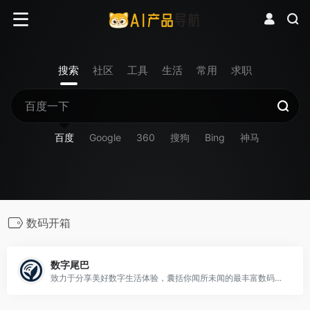
搜索
社区
工具
生活
常用
求职
百度
Google
360
搜狗
Bing
神马
数码开箱
数字尾巴
致力于分享美好数字生活体验，囊括你闻所未闻的最丰富数码资讯，触所未触最抢鲜产品评测，随时随地感受尾巴们各式数字生活精彩图文、摄影感悟、旅行游记、爱物分享。旗下产品：精品电商平台「尾巴良品」 ；移动客户端「数字尾巴」 ，覆盖 iOS、Android 两大主流平台。