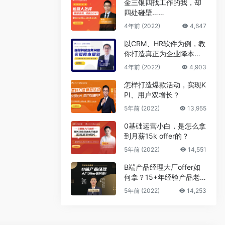
金三银四找工作的我，却
四处碰壁……
4年前 (2022)
4,647
以CRM、HR软件为例，教
你打造真正为企业降本增
效的B端产品
4年前 (2022)
4,903
怎样打造爆款活动，实现K
PI、用户双增长？
5年前 (2022)
13,955
0基础运营小白，是怎么拿
到月薪15k offer的？
5年前 (2022)
14,551
B端产品经理大厂offer如
何拿？15+年经验产品老
司机告诉你答案
5年前 (2022)
14,253