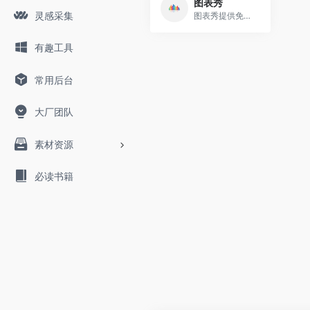
图表秀
灵感采集
图表秀提供免费的在线图表制作工具，支持自由布局与联动交互分析，操作简单，支持动态交互的高级数据可视化分析图表的制作，图表美观，支持将图表分享到微信、微博等社交网络上。图表工具,免费图表,图表制作软件,数据可视化,数据分析,数据展示,图表软件,可视化分析软,酷炫图表,数据仪表盘,交互式数据,ppt图表,数据分析软件,Excel图表,柱状图,统计图,K线图,雷达图,热力图,关系图,四象限图,标签云
有趣工具
常用后台
大厂团队
素材资源
必读书籍