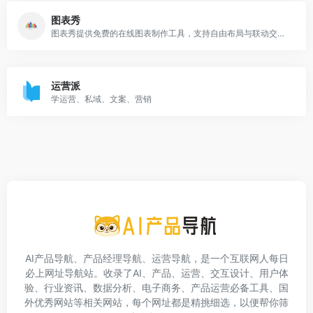
图表秀
图表秀提供免费的在线图表制作工具，支持自由布局与联动交互分析，操作简单，支持动态交互的高级数据可视化分析图表的制作，图表美观，支持将图表分享到微信、微博等社交网络上。图表工具,免费图表,图表制作软件,数据可视化,数据分析,数据展示,图表软件,可视化分析软,酷炫图表,数据仪表盘,交互式数据,ppt图表,数据分析软件,Excel图表,柱状图,统计图,K线图,雷达图,热力图,关系图,四象限图,标签云
运营派
学运营、私域、文案、营销
AI产品导航、产品经理导航、运营导航，是一个互联网人每日
必上网址导航站。收录了AI、产品、运营、交互设计、用户体
验、行业资讯、数据分析、电子商务、产品运营必备工具、国
外优秀网站等相关网站，每个网址都是精挑细选，以便帮你筛