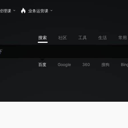
经理课
业务运营课
搜索
社区
工具
生活
常用
百度
Google
360
搜狗
Bin