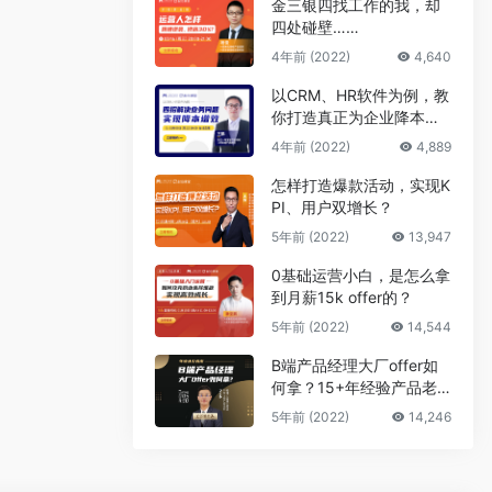
金三银四找工作的我，却
四处碰壁……
4年前 (2022)
4,640
以CRM、HR软件为例，教
你打造真正为企业降本增
效的B端产品
4年前 (2022)
4,889
怎样打造爆款活动，实现K
PI、用户双增长？
5年前 (2022)
13,947
0基础运营小白，是怎么拿
到月薪15k offer的？
5年前 (2022)
14,544
B端产品经理大厂offer如
何拿？15+年经验产品老
司机告诉你答案
5年前 (2022)
14,246