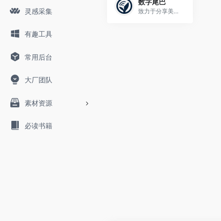
数字尾巴
灵感采集
致力于分享美好数字生活体验，囊括你闻所未闻的最丰富数码资讯，触所未触最抢鲜产品评测，随时随地感受尾巴们各式数字生活精彩图文、摄影感悟、旅行游记、爱物分享。旗下产品：精品电商平台「尾巴良品」 ；移动客户端「数字尾巴」 ，覆盖 iOS、Android 两大主流平台。
有趣工具
常用后台
大厂团队
素材资源
必读书籍