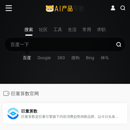
搜索
社区
工具
生活
常用
求职
百度
Google
360
搜狗
Bing
神马
巨量算数官网
巨量算数
巨量算数是巨量引擎旗下内容消费趋势洞察品牌。以今日头条、抖音、西瓜视频等内容消费场景为依托，巨量算数官网输出内容趋势、产业研究、广告策略等前沿的洞察与观点，同时，开放算数指数、算数榜单等营销分析工具，满足企业、营销从业者、创作者等数据洞察需求。