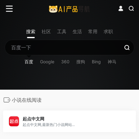
搜索
社区
工具
生活
常用
求职
百度
Google
360
搜狗
Bing
神马
小说在线阅读
起点中文网
起点中文网,最新热门小说网站...