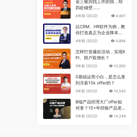
金三银四找工作的我，却
四处碰壁……
4年前 (2022)
4,641
以CRM、HR软件为例，教
你打造真正为企业降本增
效的B端产品
4年前 (2022)
4,894
怎样打造爆款活动，实现K
PI、用户双增长？
5年前 (2022)
13,950
0基础运营小白，是怎么拿
到月薪15k offer的？
5年前 (2022)
14,545
B端产品经理大厂offer如
何拿？15+年经验产品老
司机告诉你答案
5年前 (2022)
14,248