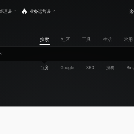
经理课
业务运营课
这
搜索
社区
工具
生活
常用
百度
Google
360
搜狗
Bin