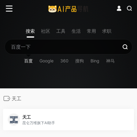
搜索
社区
工具
生活
常用
求职
百度
Google
360
搜狗
Bing
神马
天工
天工
昆仑万维旗下AI助手