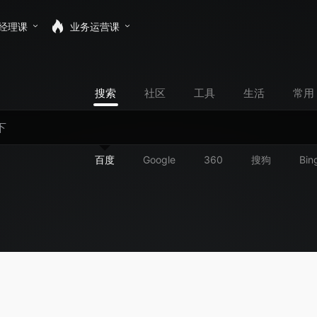
经理课
业务运营课
搜索
社区
工具
生活
常用
百度
Google
360
搜狗
Bin