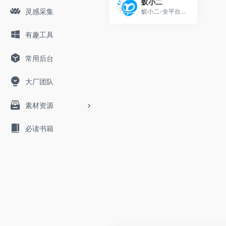
蚁小二
灵感采集
蚁小二-全平台首个免费自媒体运营工具,支持各大自媒体平台多账号管理,文章短视频一键同步分发,团队管理,各平台数据分析,一站式自媒体运营工具,让运营更简单高效.
有趣工具
常用后台
大厂团队
素材资源
必读书籍