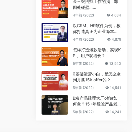
金三银四找工作的我，却
四处碰壁……
4年前 (2022)
4,634
以CRM、HR软件为例，教
你打造真正为企业降本增
效的B端产品
4年前 (2022)
4,879
怎样打造爆款活动，实现K
PI、用户双增长？
5年前 (2022)
13,940
0基础运营小白，是怎么拿
到月薪15k offer的？
5年前 (2022)
14,541
B端产品经理大厂offer如
何拿？15+年经验产品老
司机告诉你答案
5年前 (2022)
14,241