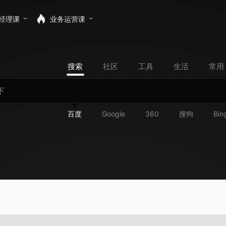
经理课
业务运营课
搜索
社区
工具
生活
常用
百度
Google
360
搜狗
Bin