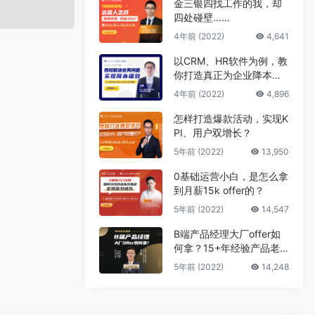
金三银四找工作的我，却
四处碰壁……
4年前 (2022)
4,641
以CRM、HR软件为例，教
你打造真正为企业降本增
效的B端产品
4年前 (2022)
4,896
怎样打造爆款活动，实现K
PI、用户双增长？
5年前 (2022)
13,950
0基础运营小白，是怎么拿
到月薪15k offer的？
5年前 (2022)
14,547
B端产品经理大厂offer如
何拿？15+年经验产品老
司机告诉你答案
5年前 (2022)
14,248