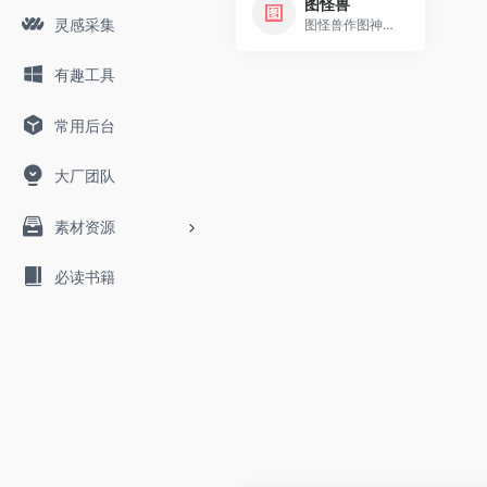
图怪兽
灵感采集
图怪兽作图神器,是一个在线ps图片编辑器,它相当于ps精简版软件,可提供微信编辑器功能,在线ps照片处理,拼图,图片制作,在线设计,平面设计,海报设计,在线图片处理等功能。图怪兽作图不求人处理简单易用,这款在线图片编辑软件让设计海报模板图片更轻松,帮助企业视觉营销投入成本更低。
有趣工具
常用后台
大厂团队
素材资源
必读书籍