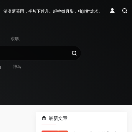
清潇薄暮雨，半烛下莲舟。蝉鸣微月影，独赏醉难求。
求职
g
神马
最新文章