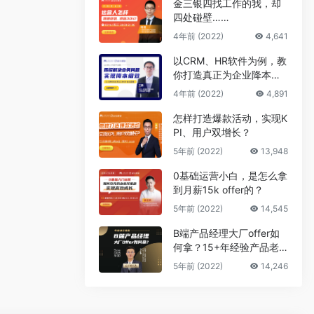
金三银四找工作的我，却
四处碰壁……
4年前 (2022)
4,641
以CRM、HR软件为例，教
你打造真正为企业降本增
效的B端产品
4年前 (2022)
4,891
怎样打造爆款活动，实现K
PI、用户双增长？
5年前 (2022)
13,948
0基础运营小白，是怎么拿
到月薪15k offer的？
5年前 (2022)
14,545
B端产品经理大厂offer如
何拿？15+年经验产品老
司机告诉你答案
5年前 (2022)
14,246