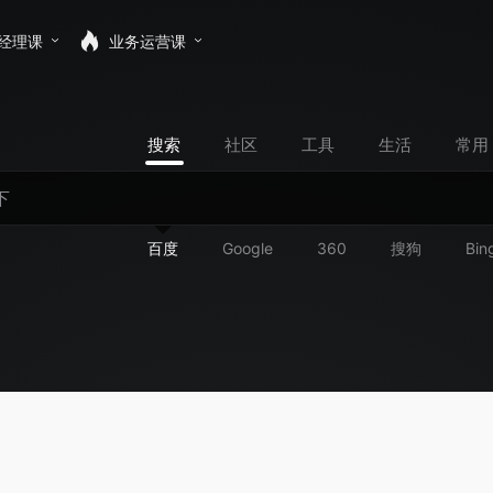
经理课
业务运营课
搜索
社区
工具
生活
常用
百度
Google
360
搜狗
Bin