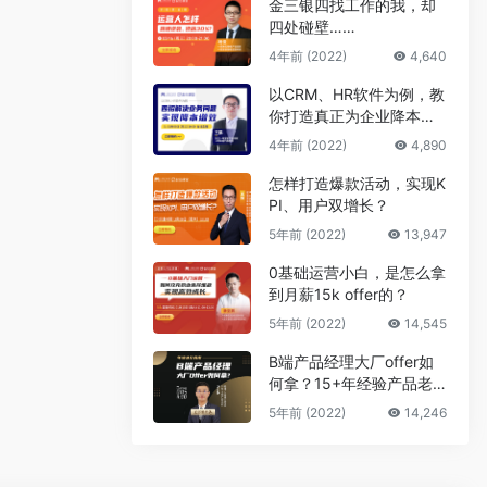
金三银四找工作的我，却
四处碰壁……
4年前 (2022)
4,640
以CRM、HR软件为例，教
你打造真正为企业降本增
效的B端产品
4年前 (2022)
4,890
怎样打造爆款活动，实现K
PI、用户双增长？
5年前 (2022)
13,947
0基础运营小白，是怎么拿
到月薪15k offer的？
5年前 (2022)
14,545
B端产品经理大厂offer如
何拿？15+年经验产品老
司机告诉你答案
5年前 (2022)
14,246