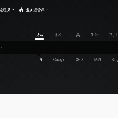
经理课
业务运营课
搜索
社区
工具
生活
常用
百度
Google
360
搜狗
Bin