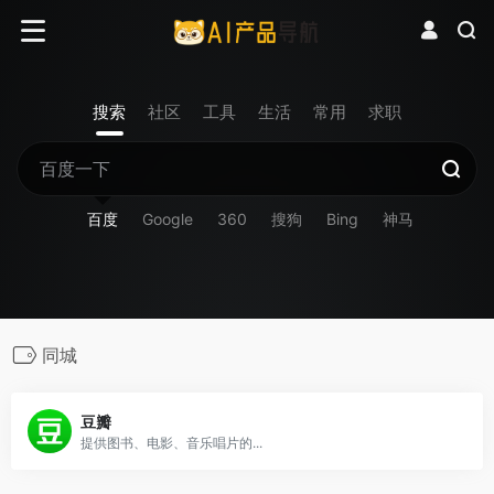
搜索
社区
工具
生活
常用
求职
百度
Google
360
搜狗
Bing
神马
同城
豆瓣
提供图书、电影、音乐唱片的...