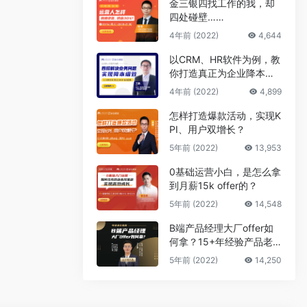
金三银四找工作的我，却
四处碰壁……
4年前 (2022)
4,644
以CRM、HR软件为例，教
你打造真正为企业降本增
效的B端产品
4年前 (2022)
4,899
怎样打造爆款活动，实现K
PI、用户双增长？
5年前 (2022)
13,953
0基础运营小白，是怎么拿
到月薪15k offer的？
5年前 (2022)
14,548
B端产品经理大厂offer如
何拿？15+年经验产品老
司机告诉你答案
5年前 (2022)
14,250