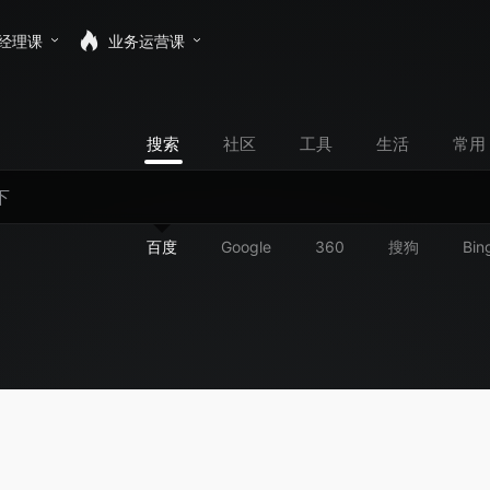
经理课
业务运营课
搜索
社区
工具
生活
常用
百度
Google
360
搜狗
Bin