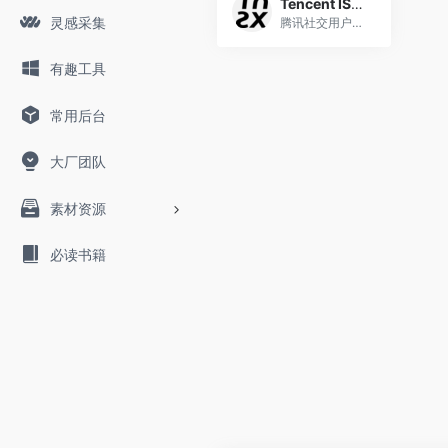
Tencent ISUX Design
灵感采集
腾讯社交用户体验设计，简称ISUX (Internet Social User Experience)，成立于2011年1月11日，是腾讯集团核心、全球最具规模的UX设计团队，专业成员包括用户研究、交互设计、视觉设计、品牌设计、视频动画设计、UI开发、产品设计与市场研究等，至今ISUX分布于中国深圳总部、北京、上海、成都及韩国首尔。
有趣工具
常用后台
大厂团队
素材资源
必读书籍