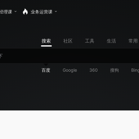
经理课
业务运营课
搜索
社区
工具
生活
常用
百度
Google
360
搜狗
Bin