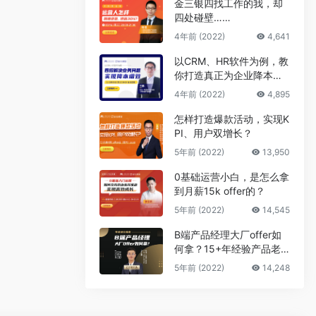
金三银四找工作的我，却
四处碰壁……
4年前 (2022)
4,641
以CRM、HR软件为例，教
你打造真正为企业降本增
效的B端产品
4年前 (2022)
4,895
怎样打造爆款活动，实现K
PI、用户双增长？
5年前 (2022)
13,950
0基础运营小白，是怎么拿
到月薪15k offer的？
5年前 (2022)
14,545
B端产品经理大厂offer如
何拿？15+年经验产品老
司机告诉你答案
5年前 (2022)
14,248