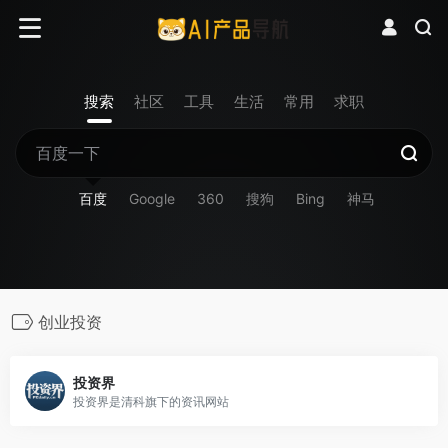
搜索
社区
工具
生活
常用
求职
百度
Google
360
搜狗
Bing
神马
创业投资
投资界
投资界是清科旗下的资讯网站