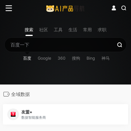
搜索
社区
工具
生活
常用
求职
百度
Google
360
搜狗
Bing
神马
全域数据
友盟+
数据智能服务商