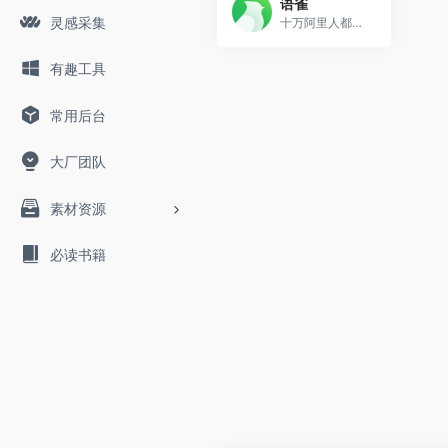
语雀
灵感采集
十万阿里人都在用的笔记与文档知识库，面向企业、组织或个人，提供全新的体系化知识管理，打造轻松流畅的工作协同。金融级数据安全、丰富的应用场景、强大的知识创作与管理，助力企业、个人轻松拥有云端知识库
有趣工具
常用后台
大厂团队
素材资源
必读书籍