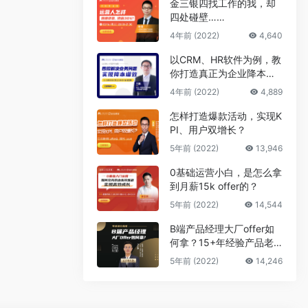
金三银四找工作的我，却
四处碰壁……
4年前 (2022)
4,640
以CRM、HR软件为例，教
你打造真正为企业降本增
效的B端产品
4年前 (2022)
4,889
怎样打造爆款活动，实现K
PI、用户双增长？
5年前 (2022)
13,946
0基础运营小白，是怎么拿
到月薪15k offer的？
5年前 (2022)
14,544
B端产品经理大厂offer如
何拿？15+年经验产品老
司机告诉你答案
5年前 (2022)
14,246