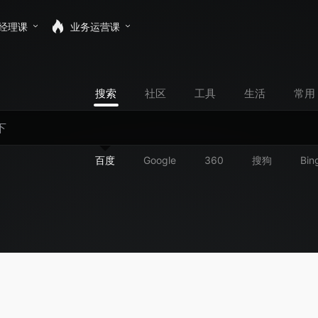
经理课
业务运营课
搜索
社区
工具
生活
常用
百度
Google
360
搜狗
Bin