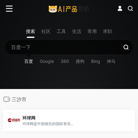
搜索
社区
工具
生活
常用
求职
百度
Google
360
搜狗
Bing
神马
三沙市
环球网
环球网是中国领先的国际资讯...