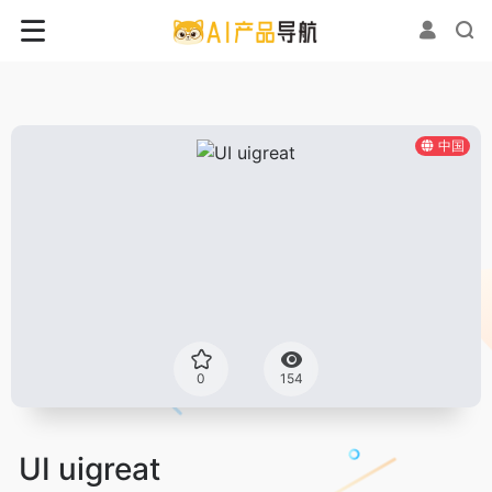
中国
0
154
UI uigreat