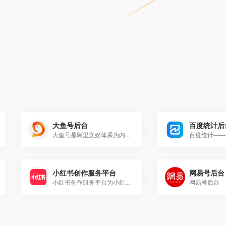
大鱼号后台
百度统计后
大鱼号是阿里文娱体系为内容创作者提供的统一账号。大鱼号实现了阿里文娱体系一点接入，多点分发。内容创作者一点接入大鱼号，上传图文/视频可被分发到UC、优酷、土豆、淘系客户端，未来还会扩展到豌豆荚、神马搜索、PP助手等。
小红书创作服务平台
网易号后台
小红书创作服务平台为小红书创作者和机构提供视频上传、数据分析、粉丝管理、创作指导等多项运营服务，助力用户解锁更多创作者专属功能，体验高效创作！
网易号后台