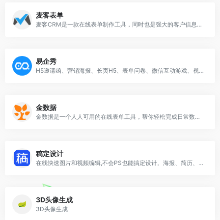
麦客表单
麦客CRM是一款在线表单制作工具，同时也是强大的客户信息处理和关系管理系统。她可以帮助你轻松完成信息收集与整理，实现客户挖掘与消息推送，并开展持续营销。
易企秀
H5邀请函、营销海报、长页H5、表单问卷、微信互动游戏、视频海量模板;并且含有图片、字体、音乐等正版素材;满足你快速制作企业营销物料的需求.易企秀专业的h5页面在线制作工具.
金数据
金数据是一个人人可用的在线表单工具，帮你轻松完成日常数据的收集、整理和分析工作，发现数据的价值。应用场景覆盖全行业，包括问卷调查、意见反馈、活动报名、信息登记、在线订单、测评考试、在线抽奖等等，金数据可以让聪明的你更加聪明的工作，提升工作效率，让企业数据化运转。
稿定设计
在线快速图片和视频编辑,不会PS也能搞定设计。海报、简历、PPT、公众号配图、电商等海量模板快速出图。三秒抠图实用便捷,抖音快手热门视频轻松搞定。海量正版授权资源,商用无忧。
3D头像生成
3D头像生成