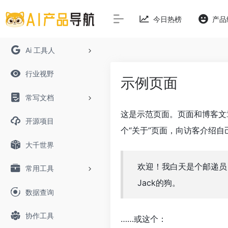
今日热榜
产品
Ai 工具人
行业视野
示例页面
常写文档
这是示范页面。页面和博客文
开源项目
个“关于”页面，向访客介绍自
大千世界
欢迎！我白天是个邮递员
常用工具
Jack的狗。
数据查询
协作工具
……或这个：