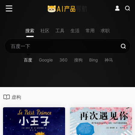
搜索
社区
工具
生活
常用
求职
百度
Google
360
搜狗
Bing
神马
虚构