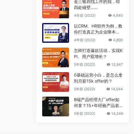
金三银四找工作的我，却
四处碰壁……
4年前 (2022)
4,640
以CRM、HR软件为例，教
你打造真正为企业降本增
效的B端产品
4年前 (2022)
4,890
怎样打造爆款活动，实现K
PI、用户双增长？
5年前 (2022)
13,947
0基础运营小白，是怎么拿
到月薪15k offer的？
5年前 (2022)
14,544
B端产品经理大厂offer如
何拿？15+年经验产品老
司机告诉你答案
5年前 (2022)
14,246