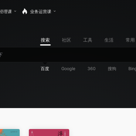
经理课
业务运营课
搜索
社区
工具
生活
常用
百度
Google
360
搜狗
Bin